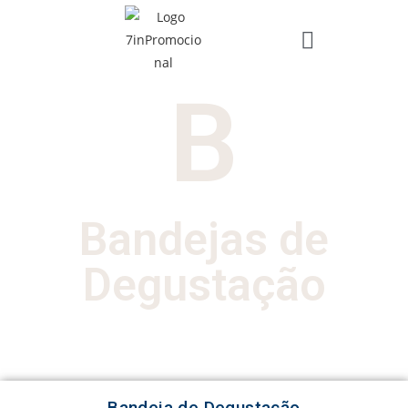
B
Bandejas de
Degustação
Bandeja de Degustação