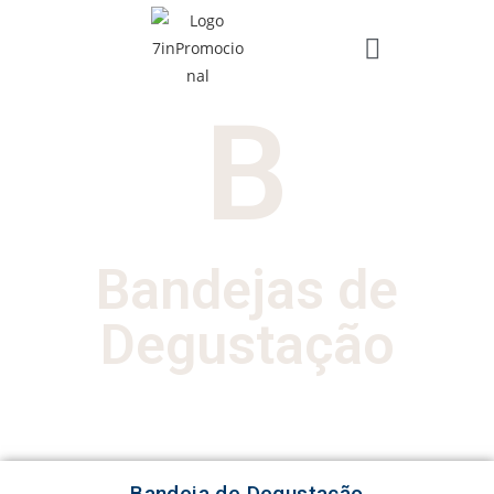
B
Bandejas de
Degustação
Bandeja de Degustação