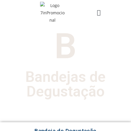
B
Bandejas de
Degustação
Bandeja de Degustação