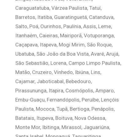
Caraguatatuba, Várzea Paulista, Tatuí,
Barretos, Itatiba, Guaratinguetá, Catanduva,
Salto, Poá, Ourinhos, Paulínia, Assis, Leme,
Itanhaém, Caieiras, Mairiporã, Votuporanga,
Caçapava, Itapeva, Mogi Mirim, São Roque,
Ubatuba, São João da Boa Vista, Avaré, Arujá,
São Sebastião, Lorena, Campo Limpo Paulista,
Matão, Cruzeiro, Vinhedo, Ibiúna, Lins,
Cajamar, Jaboticabal, Bebedouro,
Pirassununga, Itapira, Cosmópolis, Amparo,
Embu-Guaçu, Fernandópolis, Peruíbe, Lençóis
Paulista, Mococa, Tupã, Bertioga, Penápolis,
Batatais, Itupeva, Boituva, Nova Odessa,
Monte Mor, Ibitinga, Mirassol, Jaguariúna,
Santa Isabel, Mongaguá, Taquaritinga,