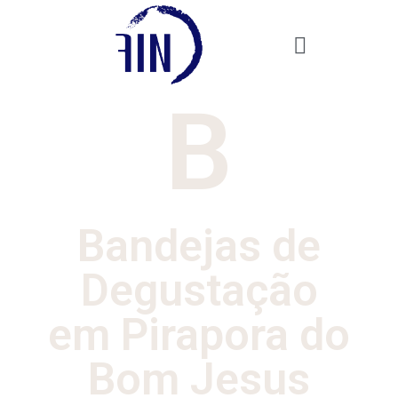
B
Bandejas de
Degustação
em Pirapora do
Bom Jesus