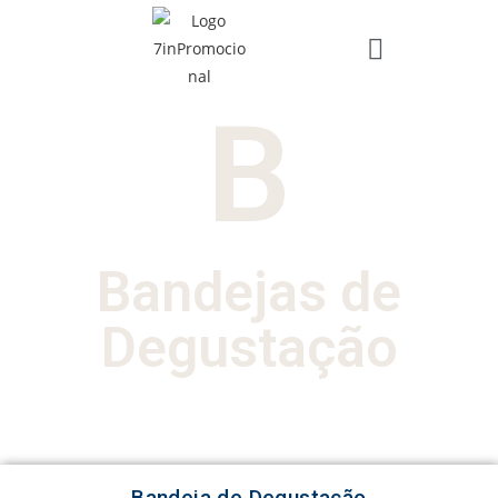
B
Bandejas de
Degustação
Bandeja de Degustação