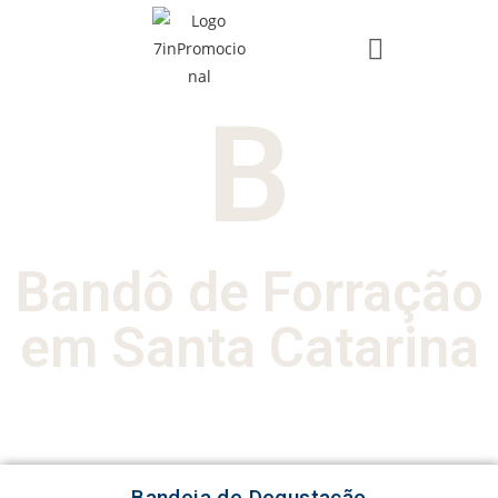
B
Bandô de Forração
em Santa Catarina
Bandeja de Degustação