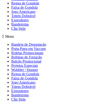
Regua de Gondola
Faixa de Gondola
Jogo Americano
Totem Dobrável
Expositores
Bandeirolas
Clip Strip
Menu
Bandeja de Degustação
Porta Pneu em Vaccum
Roletas Promocionais
Bobinas de Forração
Balcão Promocional
Projetos Especiais
Wobbler | Stopper
Regua de Gondola
Faixa de Gondola
Jogo Americano
Totem Dobrável
Expositores
Bandeirolas
Clip Strip