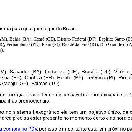
mos para qualquer lugar do Brasil.
M), Bahia (BA), Ceará (CE), Distrito Federal (DF), Espírito Santo 
PR), Pernambuco (PE), Piauí (PI), Rio de Janeiro (RJ), Rio Grande do
).
, Salvador (BA), Fortaleza (CE), Brasília (DF), Vitóri
a (PB), Curitiba (PR), Recife (PE), Teresina (PI), Rio de
Aracaju (SE), Palmas (TO)
 de Forração, esse item é dispensável na comunicação no P
ampanhas promocionais.
so no sistema flexográfico ela tem um objetivo único, de 
marca precisa estar presente no momento certo e na hora ce
a compra no PDV,
por isso é importante estarem próximo pa