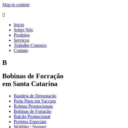
Skip to content
Inicio
Sobre Nós
Produtos
Serviços
Trabalhe Conosco
Contato
B
Bobinas de Forração
em Santa Catarina
Bandeja de Degustação
Porta Pneu em Vaccum
Roletas Promocionais
Bobinas de Forração
Balcão Promocional
Projetos Especiais
Wobbler | Stopper