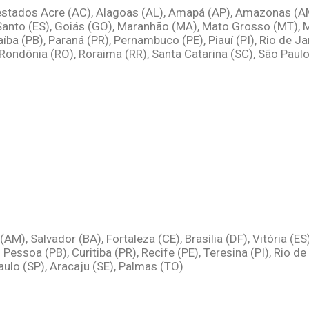
estados Acre (AC), Alagoas (AL), Amapá (AP), Amazonas (AM),
 Santo (ES), Goiás (GO), Maranhão (MA), Mato Grosso (MT), 
aíba (PB), Paraná (PR), Pernambuco (PE), Piauí (PI), Rio de J
 Rondônia (RO), Roraima (RR), Santa Catarina (SC), São Paulo
M), Salvador (BA), Fortaleza (CE), Brasília (DF), Vitória (E
ssoa (PB), Curitiba (PR), Recife (PE), Teresina (PI), Rio de 
Paulo (SP), Aracaju (SE), Palmas (TO)