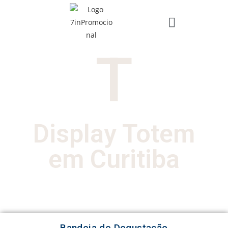
T
Display Totem
em Curitiba
Bandeja de Degustação