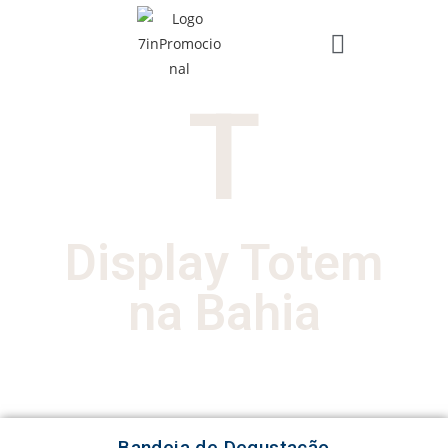
T
Display Totem
na Bahia
Bandeja de Degustação