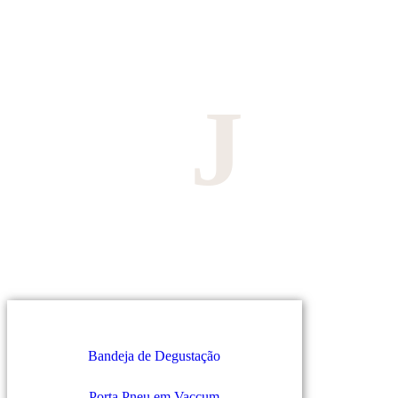
J
Bandeja de Degustação
Porta Pneu em Vaccum