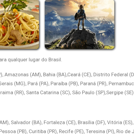
a qualquer lugar do Brasil.
, Amazonas (AM), Bahia (BA),Ceará (CE), Distrito Federal (D
ais (MG), Pará (PA), Paraíba (PB), Paraná (PR), Pernambuco (
raima (RR), Santa Catarina (SC), São Paulo (SP),Sergipe (SE
), Salvador (BA), Fortaleza (CE), Brasília (DF), Vitória (ES
soa (PB), Curitiba (PR), Recife (PE), Teresina (PI), Rio de J