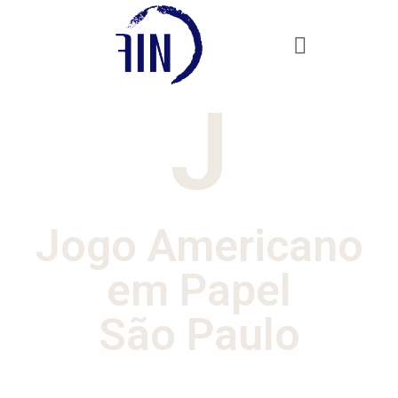
J
Jogo Americano
em Papel
São Paulo