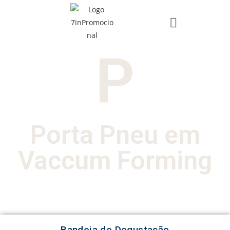
P
Porta Pneu em
Vaccum Forming
Bandeja de Degustação