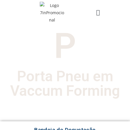
P
Porta Pneu em
Vaccum Forming
Bandeja de Degustação