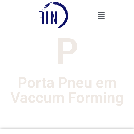
P
Porta Pneu em
Vaccum Forming