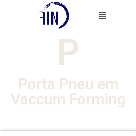
P
Porta Pneu em
Vaccum Forming