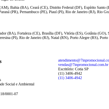
AM), Bahia (BA), Ceará (CE), Distrito Federal (DF), Espírito Sant
Paraná (PR), Pernambuco (PE), Piauí (PI), Rio de Janeiro (RJ), Rio 
or (BA), Fortaleza (CE), Brasília (DF), Vitória (ES), Goiânia (GO)
resina (PI), Rio de Janeiro (RJ), Natal (RN), Porto Alegre (RS), Porto
s
atendimento@7inpromocional.c
vendas@7inpromocional.com.br
Escritório: Cotia SP
(11) 3406-4942
(11) 3406-4942
s
ade Social e Ambiental
218/0001-07