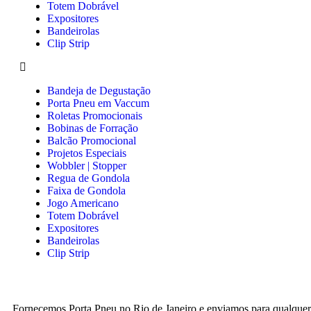
Totem Dobrável
Expositores
Bandeirolas
Clip Strip
Bandeja de Degustação
Porta Pneu em Vaccum
Roletas Promocionais
Bobinas de Forração
Balcão Promocional
Projetos Especiais
Wobbler | Stopper
Regua de Gondola
Faixa de Gondola
Jogo Americano
Totem Dobrável
Expositores
Bandeirolas
Clip Strip
Fornecemos Porta Pneu no Rio de Janeiro e enviamos para qualquer 