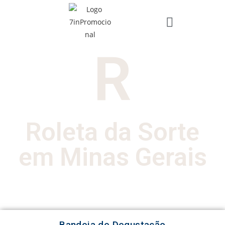
R
Roleta da Sorte
em Minas Gerais
Bandeja de Degustação