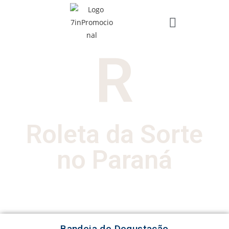
R
Roleta da Sorte
no Paraná
Bandeja de Degustação