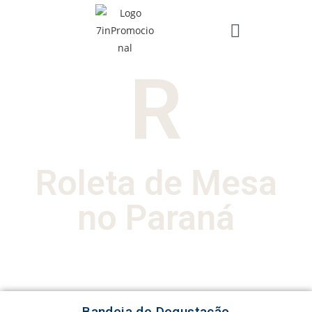
R
Roleta de Mesa
no Paraná
Bandeja de Degustação