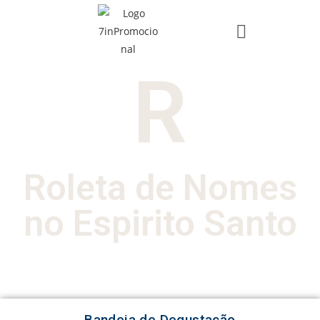
R
Roleta de Nomes
no Espirito Santo
Bandeja de Degustação