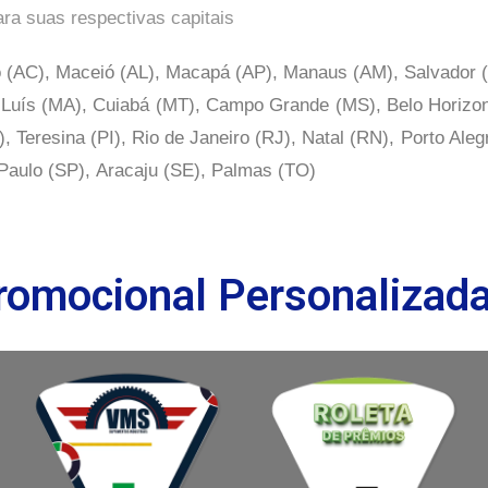
a suas respectivas capitais
 (AC), Maceió (AL), Macapá (AP), Manaus (AM), Salvador (BA
Luís (MA), Cuiabá (MT), Campo Grande (MS), Belo Horizon
), Teresina (PI), Rio de Janeiro (RJ), Natal (RN), Porto Aleg
Paulo (SP),
Aracaju (SE), Palmas (TO)
romocional Personalizad