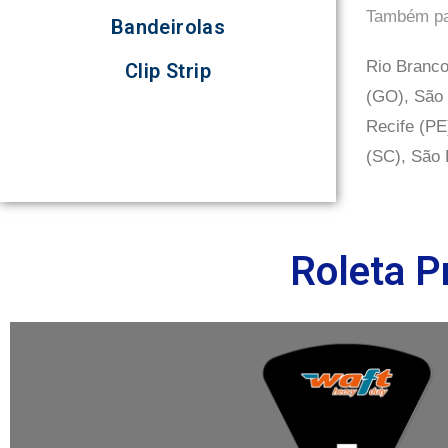
Também par
Bandeirolas
Rio Branco
Clip Strip
(GO), São 
Recife (PE
(SC), São 
Roleta P