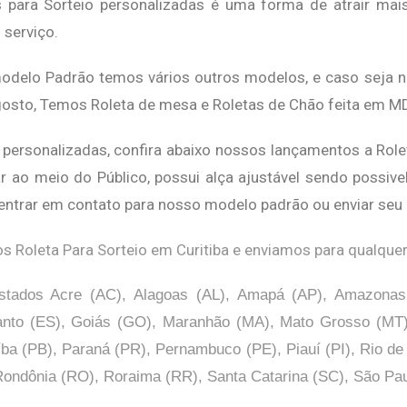
s para Sorteio personalizadas é uma forma de atrair ma
 serviço.
odelo Padrão temos vários outros modelos, e caso seja n
osto, Temos Roleta de mesa e Roletas de Chão feita em MD
personalizadas, confira abaixo nossos lançamentos a Rolet
r ao meio do Público, possui alça ajustável sendo possivel
entrar em contato para nosso modelo padrão ou enviar seu p
 Roleta Para Sorteio em Curitiba e enviamos para qualquer 
stados Acre (AC), Alagoas (AL), Amapá (AP), Amazonas (
Santo (ES), Goiás (GO), Maranhão (MA), Mato Grosso (MT
íba (PB), Paraná (PR), Pernambuco (PE), Piauí (PI), Rio de
Rondônia (RO), Roraima (RR), Santa Catarina (SC), São Pa