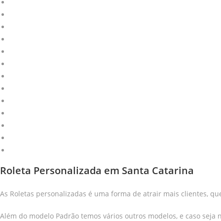
Porta Pneu em Vaccum
Roletas Promocionais
Bobinas de Forração
Balcão Promocional
Projetos Especiais
Wobbler | Stopper
Regua de Gondola
Faixa de Gondola
Jogo Americano
Totem Dobrável
Expositores
Bandeirolas
Clip Strip
Roleta Personalizada em Santa Catarina
As Roletas personalizadas é uma forma de atrair mais clientes, 
Além do modelo Padrão temos vários outros modelos, e caso seja 