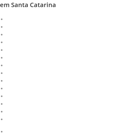
em Santa Catarina
Bandeja de Degustação
Porta Pneu em Vaccum
Roletas Promocionais
Bobinas de Forração
Balcão Promocional
Projetos Especiais
Wobbler | Stopper
Regua de Gondola
Faixa de Gondola
Jogo Americano
Totem Dobrável
Expositores
Bandeirolas
Clip Strip
Bandeja de Degustação