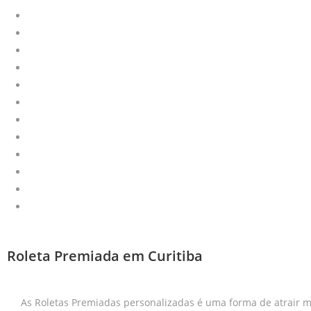
Roletas Promocionais
Bobinas de Forração
Balcão Promocional
Projetos Especiais
Wobbler | Stopper
Regua de Gondola
Faixa de Gondola
Jogo Americano
Totem Dobrável
Expositores
Bandeirolas
Clip Strip
Roleta Premiada em Curitiba
As Roletas Premiadas personalizadas é uma forma de atrair m