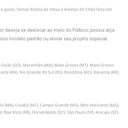
e gosto, Temos Roleta de mesa e Roletas de Chão feita em
r deseja se deslocar ao meio do Púlbico, possui alça
osso modelo padrão ou enviar seu projeto especial.
ES), Goiás (GO), Maranhão (MA), Mato Grosso (MT), Mato Grosso
 Norte (RN), Rio Grande do Sul (RS), Rondônia (RO), Roraima (RR),
o Luís (MA), Cuiabá (MT), Campo Grande (MS), Belo Horizonte (MG),
), Boa Vista (RR), Florianópolis (SC), São Paulo (SP), Aracaju (SE),