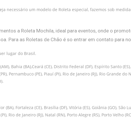
eja necessário um modelo de Roleta especial, fazemos sob medida 
entos a Roleta Mochila, ideal para eventos, onde o promoto
ssoa. Para as Roletas de Chão é so entrar em contato para n
r lugar do Brasil.
AM), Bahia (BA),Ceará (CE), Distrito Federal (DF), Espírito Santo (
(PR), Pernambuco (PE), Piauí (PI), Rio de Janeiro (RJ), Rio Grande do
).
 (BA), Fortaleza (CE), Brasília (DF), Vitória (ES), Goiânia (GO), Sã
(PI), Rio de Janeiro (RJ), Natal (RN), Porto Alegre (RS), Porto Velho (RO