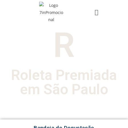
R
Roleta Premiada
em São Paulo
Bandeja de Degustação