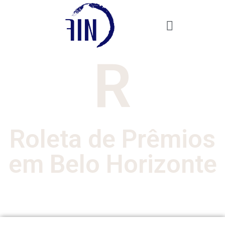
R
Roleta de Prêmios
em Belo Horizonte