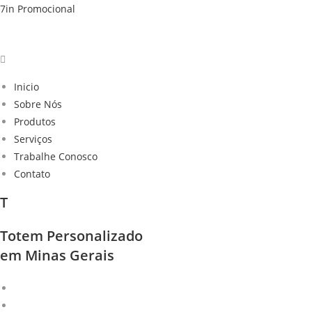
Skip
7in Promocional
to
content
Inicio
Sobre Nós
Produtos
Serviços
Trabalhe Conosco
Contato
T
Totem Personalizado
em Minas Gerais
Bandeja de Degustação
Porta Pneu em Vaccum