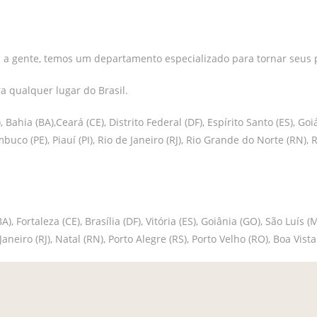
 a gente, temos um departamento especializado para tornar seus p
 qualquer lugar do Brasil.
 Bahia (BA),Ceará (CE), Distrito Federal (DF), Espírito Santo (ES), 
mbuco (PE), Piauí (PI), Rio de Janeiro (RJ), Rio Grande do Norte (RN)
), Fortaleza (CE), Brasília (DF), Vitória (ES), Goiânia (GO), São Lu
e Janeiro (RJ), Natal (RN), Porto Alegre (RS), Porto Velho (RO), Boa Vist