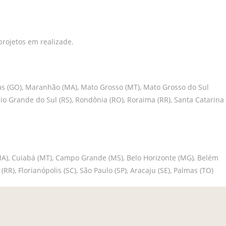
rojetos em realizade.
Goiás (GO), Maranhão (MA), Mato Grosso (MT), Mato Grosso do Sul
, Rio Grande do Sul (RS), Rondônia (RO), Roraima (RR), Santa Catarina
ís (MA), Cuiabá (MT), Campo Grande (MS), Belo Horizonte (MG), Belém
a (RR), Florianópolis (SC), São Paulo (SP), Aracaju (SE), Palmas (TO)