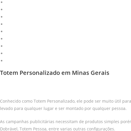
Projetos Especiais
Wobbler | Stopper
Regua de Gondola
Faixa de Gondola
Jogo Americano
Totem Dobrável
Expositores
Bandeirolas
Clip Strip
Totem Personalizado em Minas Gerais
Conhecido como Totem Personalizado, ele pode ser muito útil par
levado para qualquer lugar e ser montado por qualquer pessoa.
As campanhas publicitárias necessitam de produtos simples porém 
Dobrável, Totem Pessoa, entre varias outras configurações.