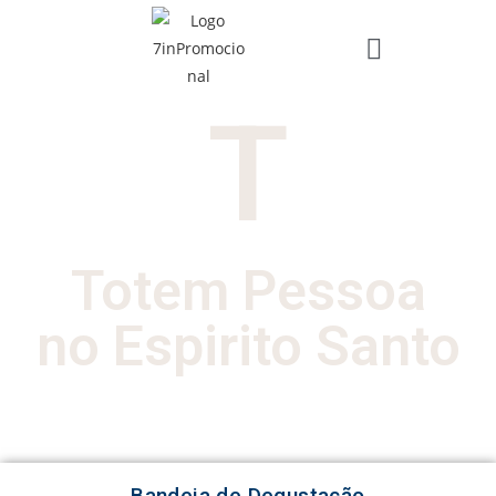
T
Totem Pessoa
no Espirito Santo
Bandeja de Degustação